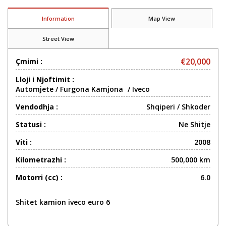
Information
Map View
Street View
€20,000
Çmimi :
Lloji i Njoftimit :
Automjete
/
Furgona Kamjona
/
Iveco
Vendodhja :
Shqiperi
/
Shkoder
Statusi :
Ne Shitje
Viti :
2008
Kilometrazhi :
500,000 km
Motorri (cc) :
6.0
Shitet kamion iveco euro 6