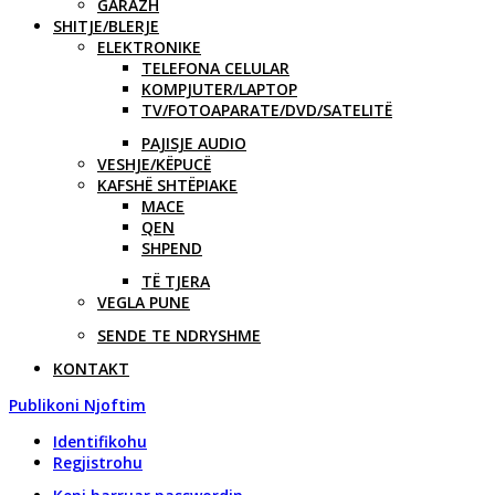
GARAZH
SHITJE/BLERJE
ELEKTRONIKE
TELEFONA CELULAR
KOMPJUTER/LAPTOP
TV/FOTOAPARATE/DVD/SATELITË
PAJISJE AUDIO
VESHJE/KËPUCË
KAFSHË SHTËPIAKE
MACE
QEN
SHPEND
TË TJERA
VEGLA PUNE
SENDE TE NDRYSHME
KONTAKT
Publikoni Njoftim
Identifikohu
Regjistrohu