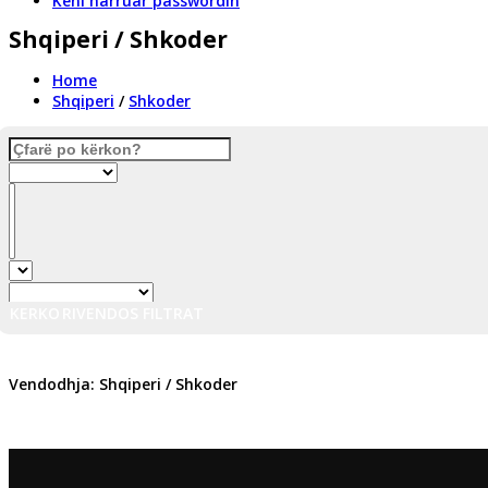
Keni harruar passwordin
Shqiperi / Shkoder
Home
Shqiperi
/
Shkoder
KERKO
RIVENDOS FILTRAT
Vendodhja: Shqiperi / Shkoder