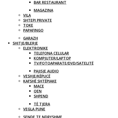
BAR RESTAURANT
MAGAZINA
VILA
SHTEPI PRIVATE
TOKE
PAPAFINGO
GARAZH
SHITJE/BLERJE
ELEKTRONIKE
TELEFONA CELULAR
KOMPJUTER/LAPTOP
TV/FOTOAPARATE/DVD/SATELITË
PAJISJE AUDIO
VESHJE/KËPUCË
KAFSHË SHTËPIAKE
MACE
QEN
SHPEND
TË TJERA
VEGLA PUNE
SENDE TE NDRYSHME