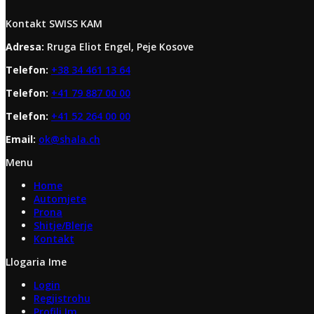
Kontakt SWISS KAM
Adresa:
Rruga Eliot Engel, Peje Kosove
Telefon:
+38 34 461 13 64
Telefon:
+41 79 887 00 00
Telefon:
+41 52 264 00 00
Email:
ok@shala.ch
Menu
Home
Automjete
Prona
Shitje/Blerje
Kontakt
Llogaria Ime
Login
Regjistrohu
Profili Im